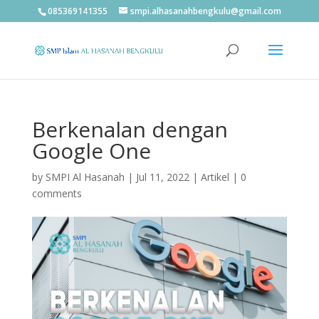
085369141355
smpi.alhasanahbengkulu@gmail.com
Berkenalan dengan
Google One
by
SMPI Al Hasanah
|
Jul 11, 2022
|
Artikel
|
0
comments