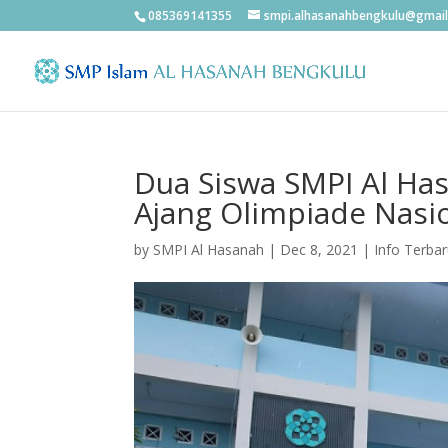
085369141355
smpi.alhasanahbengkulu@gmai
Dua Siswa SMPI Al Ha
Ajang Olimpiade Nasi
by
SMPI Al Hasanah
|
Dec 8, 2021
|
Info Terba