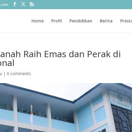
l.com
Home
Profil
Pendidikan
Berita
Prest
sanah Raih Emas dan Perak di
onal
ru
|
0 comments