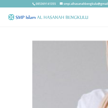
085369141355
smpi.alhasanahbengkulu@gmai