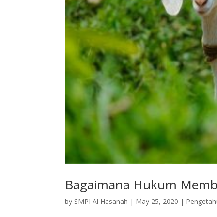
Bagaimana Hukum Membel
by
SMPI Al Hasanah
|
May 25, 2020
|
Pengeta