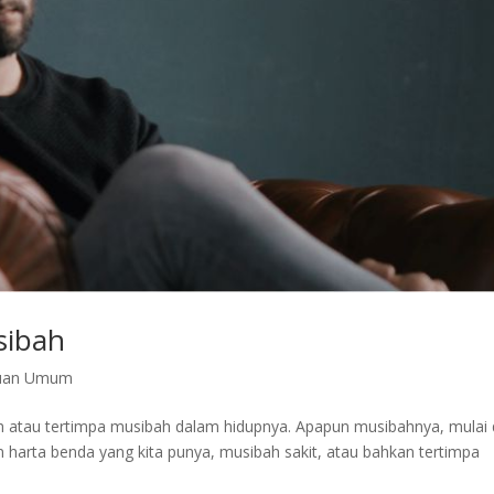
sibah
uan Umum
 atau tertimpa musibah dalam hidupnya. Apapun musibahnya, mulai 
an harta benda yang kita punya, musibah sakit, atau bahkan tertimpa