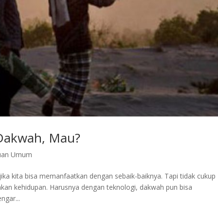
Dakwah, Mau?
uan Umum
ika kita bisa memanfaatkan dengan sebaik-baiknya. Tapi tidak cukup
an kehidupan. Harusnya dengan teknologi, dakwah pun bisa
ngar...