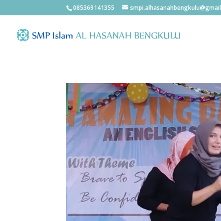
085369141355
smpi.alhasanahbengkulu@gmai