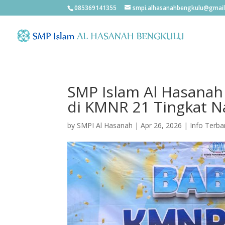
085369141355
smpi.alhasanahbengkulu@gmai
SMP Islam Al Hasanah
di KMNR 21 Tingkat N
by
SMPI Al Hasanah
|
Apr 26, 2026
|
Info Terba