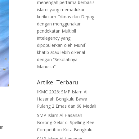
menengah pertama berbasis
islami yang memadukan
kurikulum Diknas dan Depag
dengan menggunakan
pendekatan Multipll
intelegency yang
dipopulerkan oleh Munif
khatib atau lebih dikenal
dengan “Sekolahnya
Manusia”.
Artikel Terbaru
IKMC 2026: SMP Islam Al
Hasanah Bengkulu Bawa
m
Pulang 2 Emas dan 68 Medali
SMP Islam Al Hasanah
Borong Gelar di Spelling Bee
un
Competition Kota Bengkulu
SMP Islam Al Hasanah