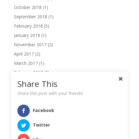
October 2018
(1)
September 2018
(1)
February 2018
(5)
January 2018
(1)
November 2017
(2)
April 2017
(2)
March 2017
(1)
February 2017
(2)
Share This
October 2016
(4)
March 2016
(1)
Share this post with your friends!
November 2014
(1)
October 2014
(1)
Facebook
August 2014
(1)
Twitter
June 2014
(2)